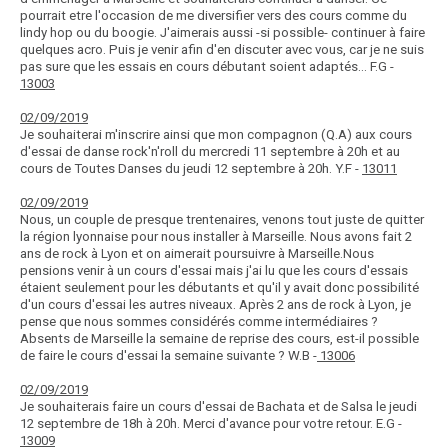
pourrait etre l'occasion de me diversifier vers des cours comme du
lindy hop ou du boogie. J'aimerais aussi -si possible- continuer à faire
quelques acro. Puis je venir afin d'en discuter avec vous, car je ne suis
pas sure que les essais en cours débutant soient adaptés... F.G -
13003
02/09/2019
Je souhaiterai m'inscrire ainsi que mon compagnon (Q.A) aux cours
d'essai de danse rock'n'roll du mercredi 11 septembre à 20h et au
cours de Toutes Danses du jeudi 12 septembre à 20h. Y.F -
13011
02/09/2019
Nous, un couple de presque trentenaires, venons tout juste de quitter
la région lyonnaise pour nous installer à Marseille. Nous avons fait 2
ans de rock à Lyon et on aimerait poursuivre à Marseille.Nous
pensions venir à un cours d'essai mais j'ai lu que les cours d'essais
étaient seulement pour les débutants et qu'il y avait donc possibilité
d'un cours d'essai les autres niveaux. Après 2 ans de rock à Lyon, je
pense que nous sommes considérés comme intermédiaires ?
Absents de Marseille la semaine de reprise des cours, est-il possible
de faire le cours d'essai la semaine suivante ? W.B -
13006
02/09/2019
Je souhaiterais faire un cours d'essai de Bachata et de Salsa le jeudi
12 septembre de 18h à 20h. Merci d'avance pour votre retour. E.G -
13009